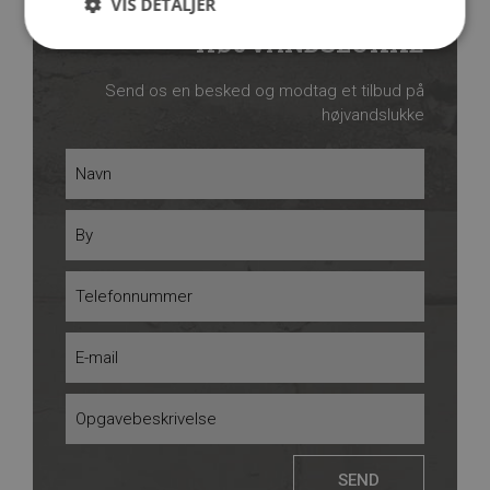
VIS DETALJER
FÅ EN PRIS PÅ
HØJVANDSLUKKE
Send os en besked og modtag et tilbud på
højvandslukke