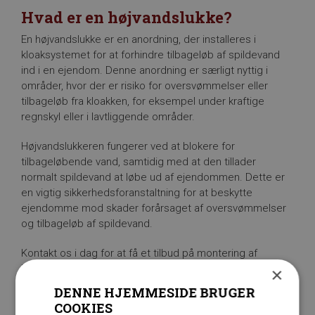
Hvad er en højvandslukke?
En højvandslukke er en anordning, der installeres i
kloaksystemet for at forhindre tilbageløb af spildevand
ind i en ejendom. Denne anordning er særligt nyttig i
områder, hvor der er risiko for oversvømmelser eller
tilbageløb fra kloakken, for eksempel under kraftige
regnskyl eller i lavtliggende områder.
Højvandslukkeren fungerer ved at blokere for
tilbageløbende vand, samtidig med at den tillader
normalt spildevand at løbe ud af ejendommen. Dette er
en vigtig sikkerhedsforanstaltning for at beskytte
ejendomme mod skader forårsaget af oversvømmelser
og tilbageløb af spildevand.
Kontakt os i dag for at få et tilbud på montering af
højvandslukke i Vejle, Horsens eller andre nærliggende
×
områder.
DENNE HJEMMESIDE BRUGER
COOKIES