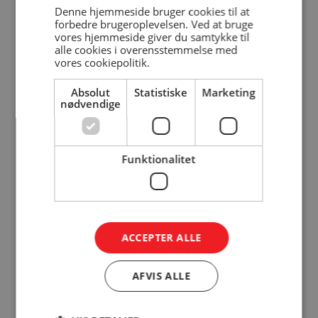
Denne hjemmeside bruger cookies til at
forbedre brugeroplevelsen. Ved at bruge
vores hjemmeside giver du samtykke til
alle cookies i overensstemmelse med
vores cookiepolitik.
Absolut
Statistiske
Marketing
nødvendige
Funktionalitet
KRISTIAN BUCH
Ejer
Grejs / Vejle / Tvingstrup /
Horsens
ACCEPTER ALLE
+45 51 51 13 92
kristian@arnebuch.dk
AFVIS ALLE