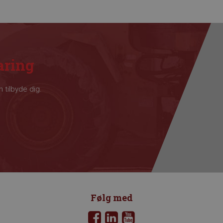
aring
n tilbyde dig.
Følg med