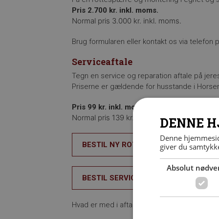
Pris 2.700 kr. inkl. moms.
Normal pris 3.000 kr. inkl. moms.
Brug formularen eller kontakt os via telefon 
Serviceaftale
Tegn en service og reparation aftale på jere
Priserne er gældende for husstande i Horse
Pris 99 kr. inkl. moms. pr. måned.
Normal pris 139 kr. inkl. moms. pr måned.
DENNE H
Denne hjemmeside
BESTIL NY ROTTESPÆRRE + SERVICE
giver du samtykke
Absolut nødve
BESTIL SERVICEAFTALE
Hvad er med i aftalen?