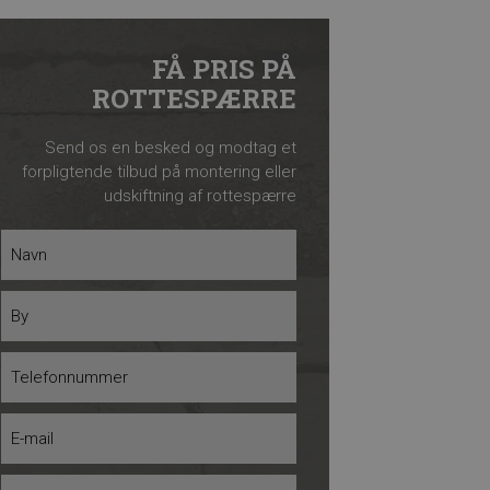
FÅ PRIS PÅ
ROTTESPÆRRE
Send os en besked og modtag et
forpligtende tilbud på montering eller
udskiftning af rottespærre