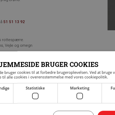
på
51 51 13 92
s rottespærre.
ns, Vejle og omegn
JEMMESIDE BRUGER COOKIES
 bruger cookies til at forbedre brugeroplevelsen. Ved at bruge
AFTALE
 til alle cookies i overensstemmelse med vores cookiepolitik.
ndige
Statistiske
Marketing
Fu