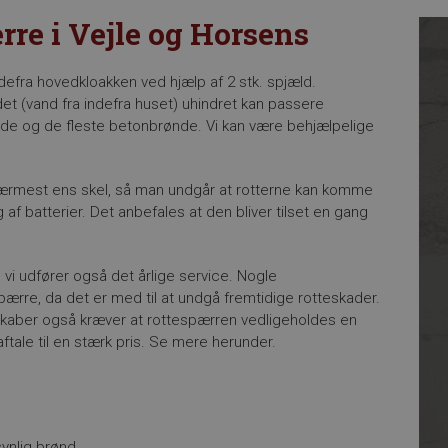
rre i Vejle og Horsens
defra hovedkloakken ved hjælp af 2 stk. spjæld.
et (vand fra indefra huset) uhindret kan passere
nde og de fleste betonbrønde. Vi kan være behjælpelige
nærmest ens skel, så man undgår at rotterne kan komme
 af batterier. Det anbefales at den bliver tilset en gang
g vi udfører også det årlige service. Nogle
espærre, da det er med til at undgå fremtidige rotteskader.
lskaber også kræver at rottespærren vedligeholdes en
eaftale til en stærk pris. Se mere herunder.
ynlig brønd.