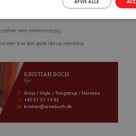
AFVIS ALLE
ACC
ceaftale være funktionsdygtig.
ilbud eller til at give gode råd og vejledning.
KRISTIAN BUCH
Ejer
Grejs / Vejle / Tvingstrup / Horsens
+45 51 51 13 92
kristian@arnebuch.dk