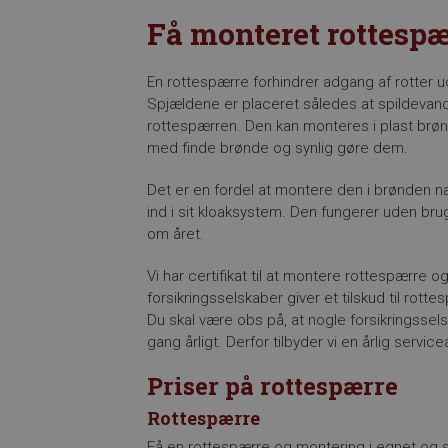
Få monteret rottespæ
En rottespærre forhindrer adgang af rotter u
Spjældene er placeret således at spildevand
rottespærren. Den kan monteres i plast brø
med finde brønde og synlig gøre dem.
Det er en fordel at montere den i brønden 
ind i sit kloaksystem. Den fungerer uden brug
om året.
Vi har certifikat til at montere rottespærre o
forsikringsselskaber giver et tilskud til rott
Du skal være obs på, at nogle forsikringsse
gang årligt. Derfor tilbyder vi en årlig servic
Priser på rottespærre
Rottespærre
Få en rottespærre og montering i egnet og s